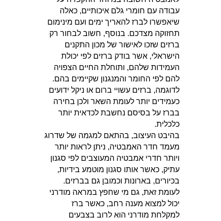
עבודה עם חומרי גלם איכותיים, כאלה
שיאפשרו לברז להאריך ימים ועם מינימום
תחזוקה מצדכם. בנוסף, חשוב לבחור רק
ברזים שזכו לאישור של מכון התקנים
הישראלי, אשר בודק ברזים לפי יכולת
העמידות שלהם, ותוחלת החיים הצפויה
להם לפי החומר והמנגנון שקיימים בהם.
לדוגמה, ברזים עשויי ברום או ניקל ידועים
כעמידים יותר לעומת השאר ולכן בחירה
בברז על בסיסם נחשבת לכדאית יותר
כלכלית.
בהיבט העיצוב, בהתאם למגמה של שדרוג
מעמד חדר האמבטיה, ניתן לראות יותר
ויותר חדרי אמבטיה המעוצבים לפי סגנון
עתיק, כאשר אותו סגנון מוטמע בידיות,
בכיורים, בארונות וכמובן גם בברזים.
לעומת זאת, גם מי שחפץ במראה מודרני
יכול למצוא מענה רחב, כאשר ברז
למקלחת מודרני הוא לרוב בצבעים