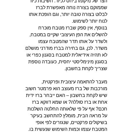
הצר של מיקומו ביחס לכיור. חשיבות כיור
שממוקם בצורה נוחה מאפשרת לברז
לבלוט בצורה טובה יותר, וגם הופכת אותו
לנוח יותר לשימוש.
בנוסף, אין ספק שברז מטבח מוכרח
להשלים את הפן העיצובי שקיים במטבח,
ולשדר על אותו תדר שהמטבח עצמו
משדר. לכן, גם בחירה בברז מודרני מושלם
לא תהיה אידיאלית למטבח בסגנון כפרי או
בסגנון מינימליסטי יחסית, כעובדה נוספת
שצריך לקחת בחשבון.
מעבר להתאמה עיצובית ופרקטית,
מורכבות של ברז מעוצב הוא פרמטר חשוב
שיש לקחת בחשבון – האם ייבחר ברז ידית
אחת או ברז סוללה? או שמא דווקא ברז
חכם? אף על פי שלאותה החלטה השלכות
על מראה הבית, מומלץ להתחשב בעיקר
בשיקולים פרקטיים, שנגזרים לפי אופי
המטבח עצמו וכמות השימוש שנעשית בו.