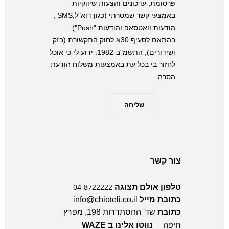
פרסומת, עדכונים והצעות שיווקיות
באמצעי קשר שמסרתי (כגון דוא"ל,SMS ,
הודעות וואטסאפ והודעות "Push")
בהתאם לסעיף 30א לחוק התקשורת (בזק
ושידורים), התשמ"ב-1982. ידוע לי כי אוכל
לחזור בי בכל עת באמצעות משלוח הודעת
הסרה.
צור קשר
04-8722222
טלפון אולם תצוגה
כתובת מייל
info@chioteli.co.il
כתובת
שד' ההסתדרות 198, מפרץ
חיפה
נווטו אלינו ב WAZE