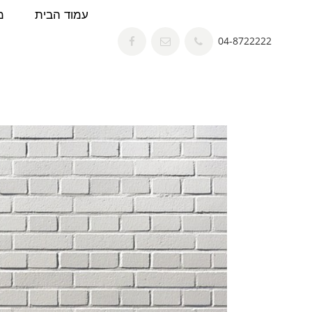
חילתו
עמוד הבית
מ
ל
04-8722222
ף
ינטרנט,
חץ
נטר
די
עבור
אזור
וכן
רכזי