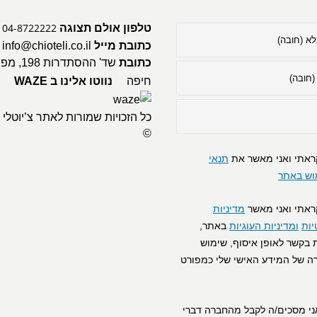
04-8722222
טלפון אולם תצוגה
כתובת מייל
info@chioteli.co.il
כתובת
שד' ההסתדרות 98
חיפה
נווטו אלינו ב WAZE
©
ראתי ואני מאשר את
תנאי
וש באתר
ראתי ואני מאשר
מדיניות
ות
ומדיניות העוגיות
באתר,
 בקשר לאופן איסוף, שימוש
ה של המידע האישי שלי כמפורט
ני מסכים/ה לקבל מהחברה דברי